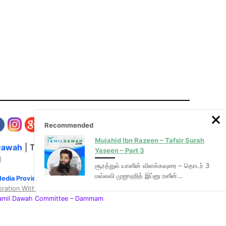
Recommended
Mujahid Ibn Razeen – Tafsir Surah
Dawah
| The Media Hub for Islamic Lectures
Yaseen – Part 3
l
சூரத்துல் யாஸீன் விளக்கவுரை – தொடர் 3
மவ்லவி முஜாஹித் இப்னு ரஸீன்…
Media Provider of video & audio mp3 tamil bayans
oration With
:
Tamil Dawah Committee
– Dammam