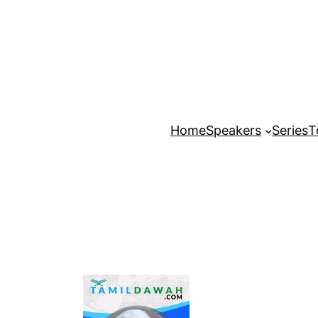
Home
Speakers
Series
T