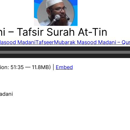
– Tafsir Surah At-Tin
asood Madani
Tafseer
Mubarak Masood Madani – Qur
ion: 51:35 — 11.8MB) |
Embed
adani