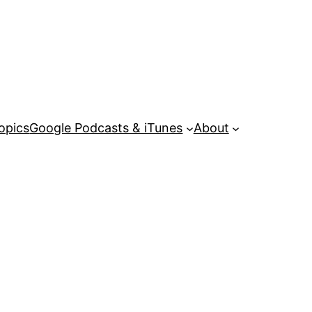
opics
Google Podcasts & iTunes
About