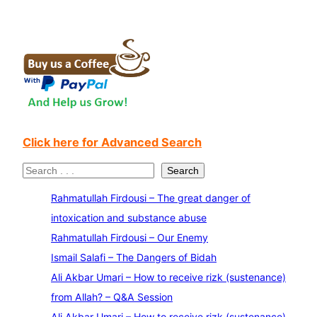
Click here for Advanced Search
S
Search
e
Rahmatullah Firdousi – The great danger of
a
intoxication and substance abuse
r
Rahmatullah Firdousi – Our Enemy
c
Ismail Salafi – The Dangers of Bidah
h
Ali Akbar Umari – How to receive rizk (sustenance)
from Allah? – Q&A Session
Ali Akbar Umari – How to receive rizk (sustenance)