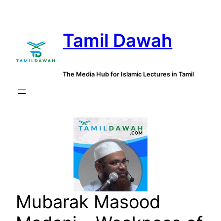
Skip
to
Tamil Dawah
content
The Media Hub for Islamic Lectures in Tamil
Mubarak Masood