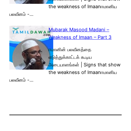
the weakness of Imaanஈமானிய
பலவீனம் -…
Mubarak Masood Madani –
Weakness of Imaan – Part 3
ஈமானின் பலவீனத்தை
எடுத்துக்காட்டக் கூடிய
அடையாளங்கள் | Signs that show
the weakness of Imaanஈமானிய
பலவீனம் -…