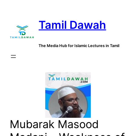
Skip
to
Tamil Dawah
content
The Media Hub for Islamic Lectures in Tamil
Mubarak Masood