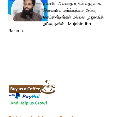
முஸ்லிம் அல்லாதவர்கள் எதற்காக
இஸ்லாமிய மார்க்கத்தை தேர்வு
செய்கின்றார்கள் மவ்லவி முஜாஹித்
இப்னு ரஸீன் | Mujahid Ibn
Razeen…