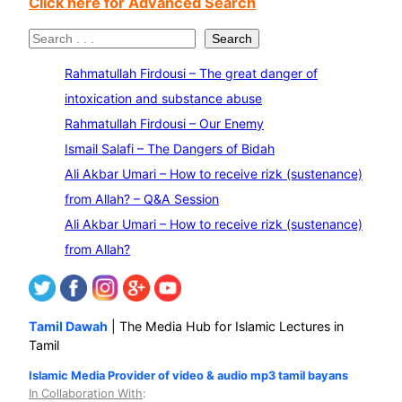
Click here for Advanced Search
S
Search
e
Rahmatullah Firdousi – The great danger of
a
intoxication and substance abuse
r
Rahmatullah Firdousi – Our Enemy
c
Ismail Salafi – The Dangers of Bidah
h
Ali Akbar Umari – How to receive rizk (sustenance)
from Allah? – Q&A Session
Ali Akbar Umari – How to receive rizk (sustenance)
from Allah?
Tamil Dawah
| The Media Hub for Islamic Lectures in
Tamil
Islamic Media Provider of video & audio mp3 tamil bayans
In Collaboration With
: