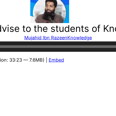
dvise to the students of K
Mujahid Ibn Razeen
Knowledge
ion: 33:23 — 7.6MB) |
Embed