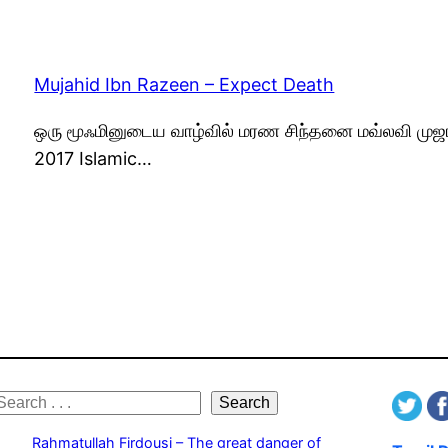
Mujahid Ibn Razeen – Expect Death
ஒரு மூஃமினுடைய வாழ்வில் மரண சிந்தனை மவ்லவி முஜா
2017 Islamic…
S
Search
e
Rahmatullah Firdousi – The great danger of