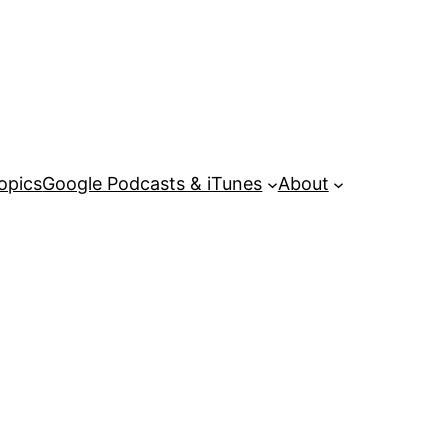
opics
Google Podcasts & iTunes
About