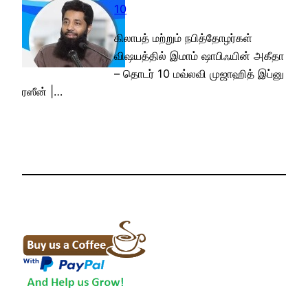
10
கிலாபத் மற்றும் நபித்தோழர்கள்
விஷயத்தில் இமாம் ஷாபிஃயின் அகீதா
– தொடர் 10 மவ்லவி முஜாஹித் இப்னு
ரஸீன் |…