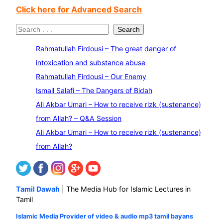
Click here for Advanced Search
S
Search
e
Rahmatullah Firdousi – The great danger of
a
intoxication and substance abuse
r
Rahmatullah Firdousi – Our Enemy
c
Ismail Salafi – The Dangers of Bidah
h
Ali Akbar Umari – How to receive rizk (sustenance)
from Allah? – Q&A Session
Ali Akbar Umari – How to receive rizk (sustenance)
from Allah?
Tamil Dawah
| The Media Hub for Islamic Lectures in
Tamil
Islamic Media Provider of video & audio mp3 tamil bayans