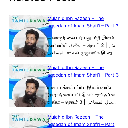
Mujahid Ibn Razeen – The
aqeedah of Imam Shafi‘i – Part 2
அல்லாஹ்-வை பார்ப்பது பற்றி இமாம்
ஷாபிஃயின் அகீதா – தொடர் 2 | بذل
المساعى மவ்லவி முஜாஹித் இப்னு…
Mujahid Ibn Razeen – The
aqeedah of Imam Shafi‘i – Part 3
ஸஹாபாக்கள் பற்றிய இமாம் ஷாபிஃ
(ரஹ்) நிலைப்பாடு இமாம் ஷாபிஃயின்
அகீதா – தொடர் 3 | بذل المساعى…
Mujahid Ibn Razeen – The
aqeedah of Imam Shafi‘i – Part