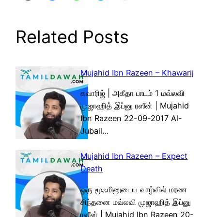
Related Posts
Mujahid Ibn Razeen – Khawarij
கவாரிஜ் | அகீதா பாடம் 1 மவ்லவி
முஜாஹித் இப்னு ரஸீன் | Mujahid
Ibn Razeen 22-09-2017 Al-
Jubail…
Mujahid Ibn Razeen – Expect
Death
ஒரு மூஃமினுடைய வாழ்வில் மரண
சிந்தனை மவ்லவி முஜாஹித் இப்னு
ரஸீன் | Mujahid Ibn Razeen 20-