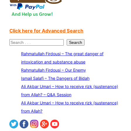
Click here for Advanced Search
S
Search
e
Rahmatullah Firdousi – The great danger of
a
intoxication and substance abuse
r
Rahmatullah Firdousi – Our Enemy
c
Ismail Salafi – The Dangers of Bidah
h
Ali Akbar Umari – How to receive rizk (sustenance)
from Allah? – Q&A Session
Ali Akbar Umari – How to receive rizk (sustenance)
from Allah?