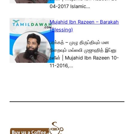
04-2017 Islamic…
Mujahid Ibn Razeen – Barakah
(Blessing)
பரக்கத் – முழு திருப்தியும் மன
நிறைவும் மவ்லவி முஜாஹித் இப்னு
ரஸீன் | Mujahid Ibn Razeen 10-
11-2016,…