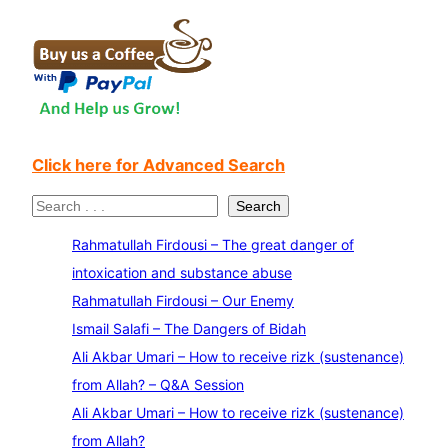
Click here for Advanced Search
S
Search
e
Rahmatullah Firdousi – The great danger of
a
intoxication and substance abuse
r
Rahmatullah Firdousi – Our Enemy
c
Ismail Salafi – The Dangers of Bidah
h
Ali Akbar Umari – How to receive rizk (sustenance)
from Allah? – Q&A Session
Ali Akbar Umari – How to receive rizk (sustenance)
from Allah?