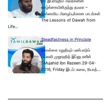
நபி இப்ராஹிம் அவர்களின்
வாழ்க்கையிலிருந்து தஃவா –
இஸ்லாமிய அழைப்புக்கான பாடங்கள்
The Lessons of Dawah from
Life…
Steadfastness in Principle
கொள்கை உறுதியும் பண்பாடும்
மவ்லவி முஜாஹித் இப்னு ரஸீன்
| Mujahid Ibn Razeen 29-04-
2016, Friday இடம்: சுலை, ரியாத்…