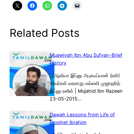
Related Posts
Muawiyah Ibn Abu Sufyan-Brief
History
முஆவியா இப்னு அபுசுஃப்யான் (ரலி)
அவர்கள் வரலாறு மவ்லவி முஜாஹித்
இப்னு ரஸீன் | Mujahid Ibn Razeen
23-05-2015…
Dawah Lessons from Life of
Prophet Ibrahim