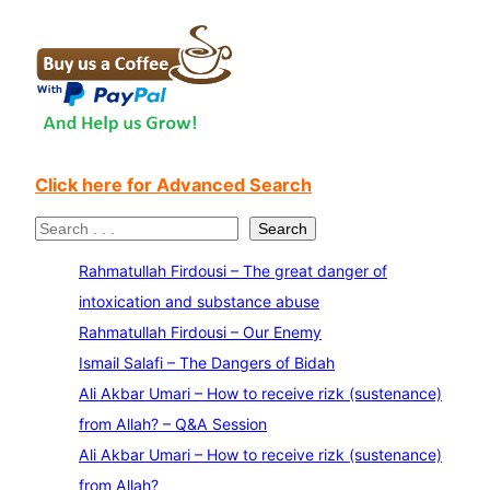
Click here for Advanced Search
S
Search
e
Rahmatullah Firdousi – The great danger of
a
intoxication and substance abuse
r
Rahmatullah Firdousi – Our Enemy
c
Ismail Salafi – The Dangers of Bidah
h
Ali Akbar Umari – How to receive rizk (sustenance)
from Allah? – Q&A Session
Ali Akbar Umari – How to receive rizk (sustenance)
from Allah?