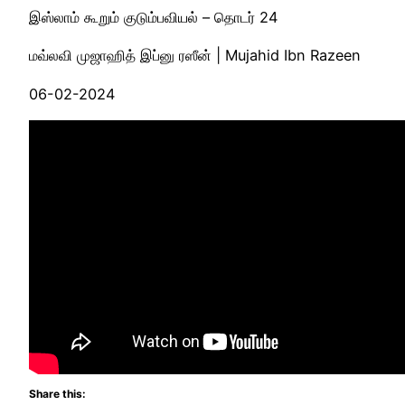
இஸ்லாம் கூறும் குடும்பவியல் – தொடர் 24
மவ்லவி முஜாஹித் இப்னு ரஸீன் | Mujahid Ibn Razeen
06-02-2024
Share this: