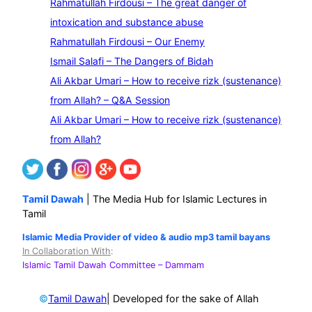
Rahmatullah Firdousi – The great danger of
a
intoxication and substance abuse
r
Rahmatullah Firdousi – Our Enemy
c
Ismail Salafi – The Dangers of Bidah
h
Ali Akbar Umari – How to receive rizk (sustenance)
from Allah? – Q&A Session
Ali Akbar Umari – How to receive rizk (sustenance)
from Allah?
Tamil Dawah
| The Media Hub for Islamic Lectures in
Tamil
Islamic Media Provider of video & audio mp3 tamil bayans
In Collaboration With
:
Islamic Tamil Dawah Committee
– Dammam
©
| Developed for the sake of Allah
Tamil Dawah