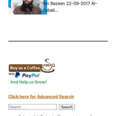
Ibn Razeen 22-09-2017 Al-
Jubail…
Click here for Advanced Search
S
Search
e