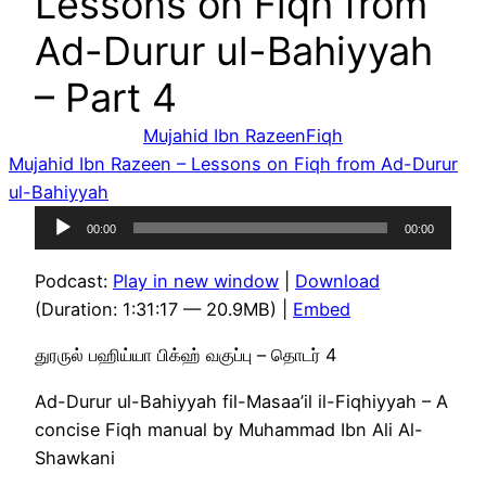
Lessons on Fiqh from
Ad-Durur ul-Bahiyyah
– Part 4
Mujahid Ibn Razeen
Fiqh
Mujahid Ibn Razeen – Lessons on Fiqh from Ad-Durur
ul-Bahiyyah
Audio
00:00
00:00
Player
Podcast:
Play in new window
|
Download
(Duration: 1:31:17 — 20.9MB) |
Embed
துரருல் பஹிய்யா பிக்ஹ் வகுப்பு – தொடர் 4
Ad-Durur ul-Bahiyyah fil-Masaa’il il-Fiqhiyyah – A
concise Fiqh manual by Muhammad Ibn Ali Al-
Shawkani