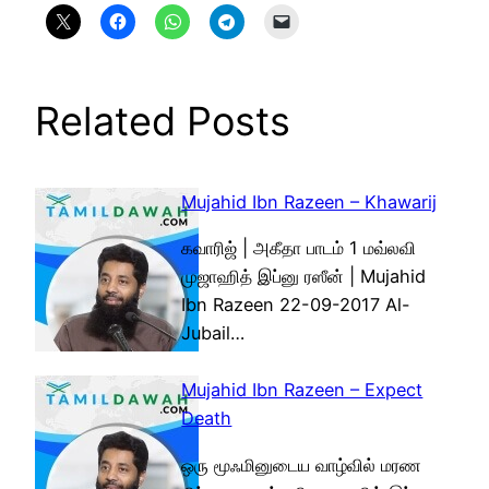
Related Posts
Mujahid Ibn Razeen – Khawarij
கவாரிஜ் | அகீதா பாடம் 1 மவ்லவி
முஜாஹித் இப்னு ரஸீன் | Mujahid
Ibn Razeen 22-09-2017 Al-
Jubail…
Mujahid Ibn Razeen – Expect
Death
ஒரு மூஃமினுடைய வாழ்வில் மரண