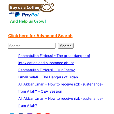
Click here for Advanced Search
S
Search
e
Rahmatullah Firdousi – The great danger of
a
intoxication and substance abuse
r
Rahmatullah Firdousi – Our Enemy
c
Ismail Salafi – The Dangers of Bidah
h
Ali Akbar Umari – How to receive rizk (sustenance)
from Allah? – Q&A Session
Ali Akbar Umari – How to receive rizk (sustenance)
from Allah?