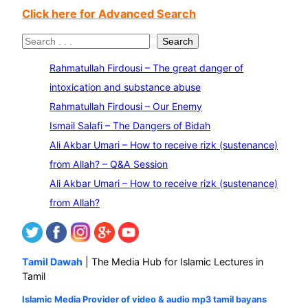
Click here for Advanced Search
S
Search
e
Rahmatullah Firdousi – The great danger of
a
intoxication and substance abuse
r
Rahmatullah Firdousi – Our Enemy
c
Ismail Salafi – The Dangers of Bidah
h
Ali Akbar Umari – How to receive rizk (sustenance)
from Allah? – Q&A Session
Ali Akbar Umari – How to receive rizk (sustenance)
from Allah?
Tamil Dawah
| The Media Hub for Islamic Lectures in
Tamil
Islamic Media Provider of video & audio mp3 tamil bayans