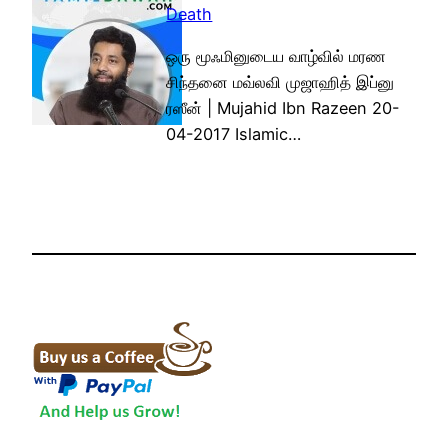
Death
ஒரு மூஃமினுடைய வாழ்வில் மரண
சிந்தனை மவ்லவி முஜாஹித் இப்னு
ரஸீன் | Mujahid Ibn Razeen 20-
04-2017 Islamic…