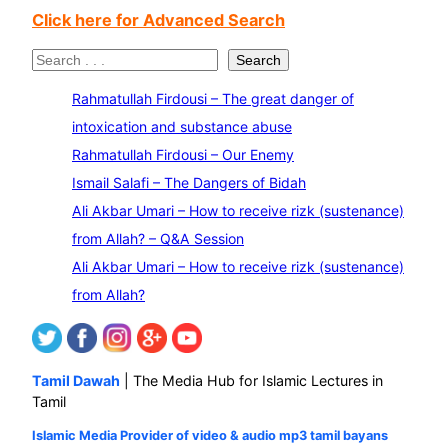
Click here for Advanced Search
S
Search
e
Rahmatullah Firdousi – The great danger of
a
intoxication and substance abuse
r
Rahmatullah Firdousi – Our Enemy
c
Ismail Salafi – The Dangers of Bidah
h
Ali Akbar Umari – How to receive rizk (sustenance)
from Allah? – Q&A Session
Ali Akbar Umari – How to receive rizk (sustenance)
from Allah?
Tamil Dawah
| The Media Hub for Islamic Lectures in
Tamil
Islamic Media Provider of video & audio mp3 tamil bayans