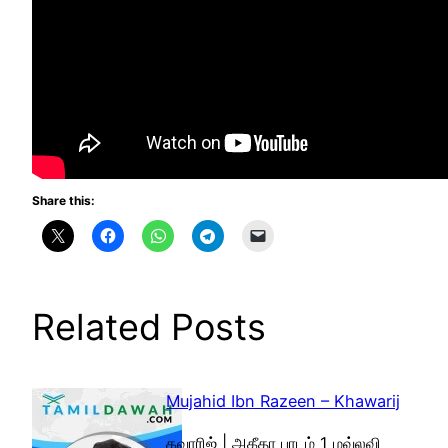
Share this:
Related Posts
Mujahid Ibn Razeen – Khawarij
கவாரிஜ் | அகீதா பாடம் 1 மவ்லவி