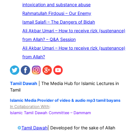
a
intoxication and substance abuse
r
Rahmatullah Firdousi – Our Enemy
c
Ismail Salafi – The Dangers of Bidah
h
Ali Akbar Umari – How to receive rizk (sustenance)
from Allah? – Q&A Session
Ali Akbar Umari – How to receive rizk (sustenance)
from Allah?
Tamil Dawah
| The Media Hub for Islamic Lectures in
Tamil
Islamic Media Provider of video & audio mp3 tamil bayans
In Collaboration With
:
Islamic Tamil Dawah Committee
– Dammam
©
| Developed for the sake of Allah
Tamil Dawah