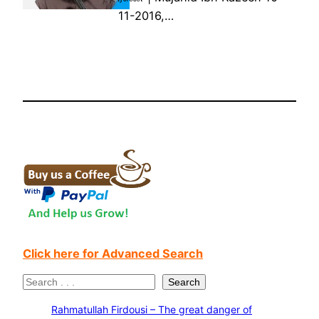
11-2016,…
Click here for Advanced Search
S
Search
e
Rahmatullah Firdousi – The great danger of