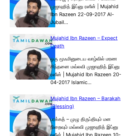
முஜாஹித் இப்னு ரஸீன் | Mujahid
Ibn Razeen 22-09-2017 Al-
Jubail…
Mujahid Ibn Razeen – Expect
Death
ஒரு மூஃமினுடைய வாழ்வில் மரண
சிந்தனை மவ்லவி முஜாஹித் இப்னு
ரஸீன் | Mujahid Ibn Razeen 20-
04-2017 Islamic…
Mujahid Ibn Razeen – Barakah
(Blessing)
பரக்கத் – முழு திருப்தியும் மன
நிறைவும் மவ்லவி முஜாஹித் இப்னு
ரஸீன் | Mujahid Ibn Razeen 10-