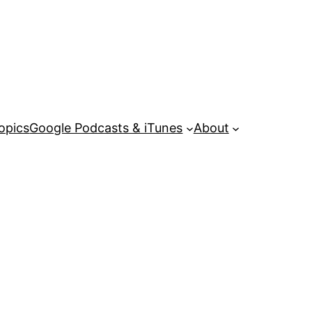
opics
Google Podcasts & iTunes
About