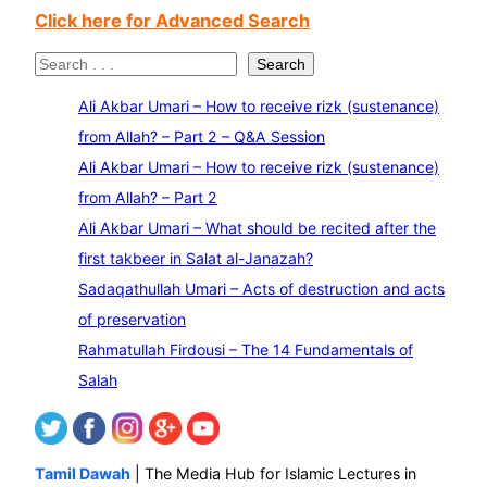
Click here for Advanced Search
S
Search
e
Ali Akbar Umari – How to receive rizk (sustenance)
a
from Allah? – Part 2 – Q&A Session
r
Ali Akbar Umari – How to receive rizk (sustenance)
c
from Allah? – Part 2
h
Ali Akbar Umari – What should be recited after the
first takbeer in Salat al-Janazah?
Sadaqathullah Umari – Acts of destruction and acts
of preservation
Rahmatullah Firdousi – The 14 Fundamentals of
Salah
Tamil Dawah
| The Media Hub for Islamic Lectures in