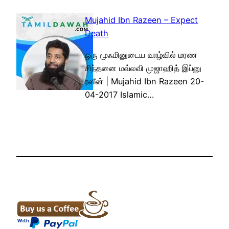
Mujahid Ibn Razeen – Expect
Death
ஒரு மூஃமினுடைய வாழ்வில் மரண
சிந்தனை மவ்லவி முஜாஹித் இப்னு
ரஸீன் | Mujahid Ibn Razeen 20-
04-2017 Islamic…