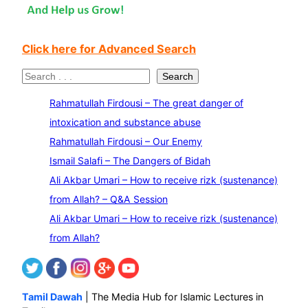
Click here for Advanced Search
S
Search
e
Rahmatullah Firdousi – The great danger of
a
intoxication and substance abuse
r
Rahmatullah Firdousi – Our Enemy
c
Ismail Salafi – The Dangers of Bidah
h
Ali Akbar Umari – How to receive rizk (sustenance)
from Allah? – Q&A Session
Ali Akbar Umari – How to receive rizk (sustenance)
from Allah?
Tamil Dawah
| The Media Hub for Islamic Lectures in