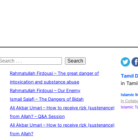
S
Search
e
Rahmatullah Firdousi – The great danger of
Tamil 
a
intoxication and substance abuse
in Tami
Rahmatullah Firdousi – Our Enemy
c
Islamic 
Ismail Salafi – The Dangers of Bidah
In Collab
h
Islamic 
Ali Akbar Umari – How to receive rizk (sustenance)
from Allah? – Q&A Session
Ali Akbar Umari – How to receive rizk (sustenance)
from Allah?