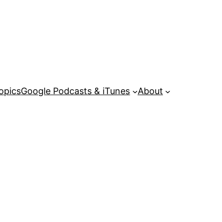
opics
Google Podcasts & iTunes
About