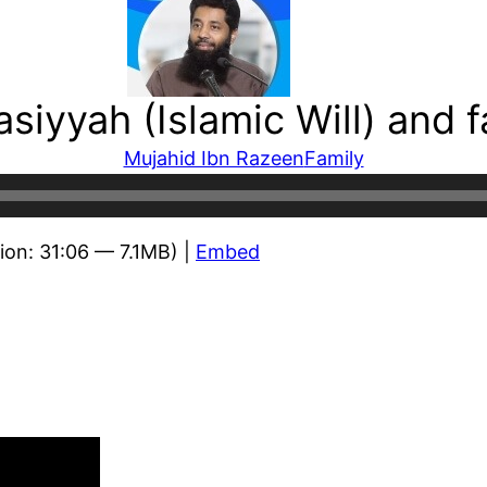
iyyah (Islamic Will) and fa
Mujahid Ibn Razeen
Family
ion: 31:06 — 7.1MB) |
Embed