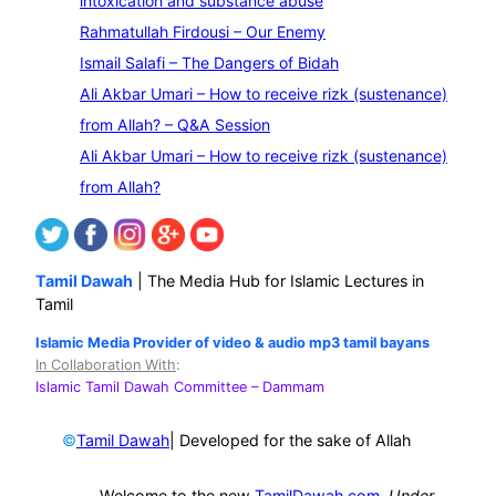
intoxication and substance abuse
r
Rahmatullah Firdousi – Our Enemy
c
Ismail Salafi – The Dangers of Bidah
h
Ali Akbar Umari – How to receive rizk (sustenance)
from Allah? – Q&A Session
Ali Akbar Umari – How to receive rizk (sustenance)
from Allah?
Tamil Dawah
| The Media Hub for Islamic Lectures in
Tamil
Islamic Media Provider of video & audio mp3 tamil bayans
In Collaboration With
:
Islamic Tamil Dawah Committee
– Dammam
©
| Developed for the sake of Allah
Tamil Dawah
Welcome to the new
TamilDawah.com
.
Under