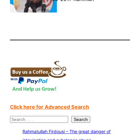
Click here for Advanced Search
S
Search
e
Rahmatullah Firdousi – The great danger of
a