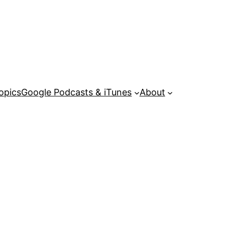
opics
Google Podcasts & iTunes
About