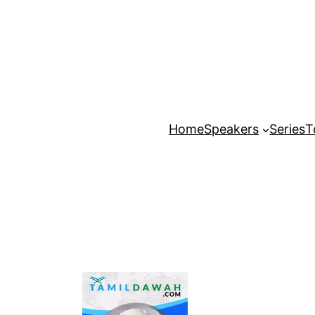
Home
Speakers
Series
T