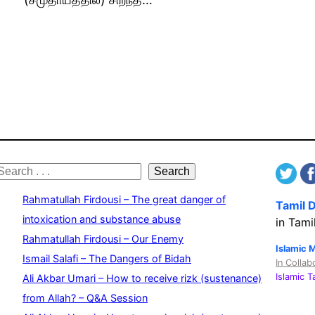
S
Search
e
Rahmatullah Firdousi – The great danger of
Tamil 
a
intoxication and substance abuse
in Tami
Rahmatullah Firdousi – Our Enemy
c
Islamic 
Ismail Salafi – The Dangers of Bidah
In Collab
h
Islamic 
Ali Akbar Umari – How to receive rizk (sustenance)
from Allah? – Q&A Session