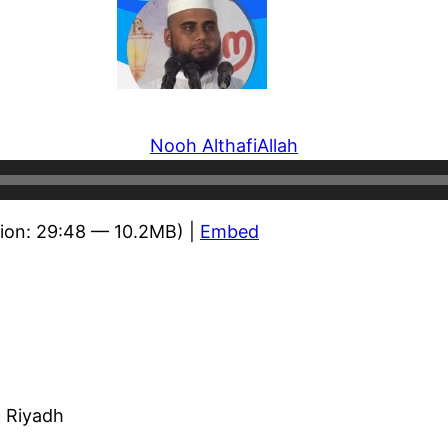
Nooh Althafi
Allah
ion: 29:48 — 10.2MB) |
Embed
, Riyadh