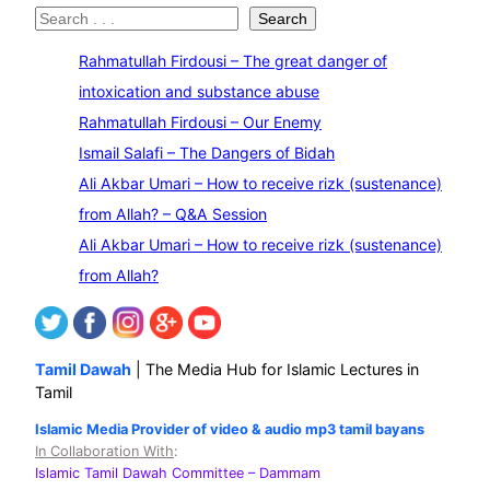
S
Search
e
Rahmatullah Firdousi – The great danger of
a
intoxication and substance abuse
r
Rahmatullah Firdousi – Our Enemy
c
Ismail Salafi – The Dangers of Bidah
h
Ali Akbar Umari – How to receive rizk (sustenance)
from Allah? – Q&A Session
Ali Akbar Umari – How to receive rizk (sustenance)
from Allah?
Tamil Dawah
| The Media Hub for Islamic Lectures in
Tamil
Islamic Media Provider of video & audio mp3 tamil bayans
In Collaboration With
:
Islamic Tamil Dawah Committee
– Dammam