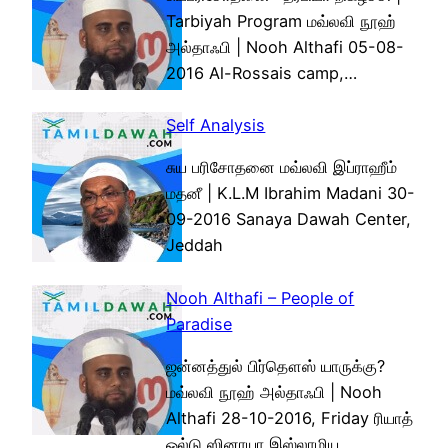
Tarbiyah Program மவ்லவி நூஹ்
அல்தாஃபி | Nooh Althafi 05-08-
2016 Al-Rossais camp,…
Self Analysis
சுய பரிசோதனை மவ்லவி இப்ராஹீம்
மதனீ | K.L.M Ibrahim Madani 30-
09-2016 Sanaya Dawah Center,
Jeddah
Nooh Althafi – People of
Paradise
ஜன்னத்துல் பிர்தௌஸ் யாருக்கு?
மவ்லவி நூஹ் அல்தாஃபி | Nooh
Althafi 28-10-2016, Friday ரியாத்
ஓல்டு ஸினாயா இஸ்லாமிய…