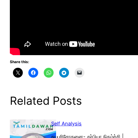
Share this:
Related Posts
Self Analysis
சுயபரிசோதனை- தர்பியா நிகழ்ச்சி |