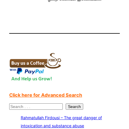
Click here for Advanced Search
S
Search
e
Rahmatullah Firdousi – The great danger of
a
intoxication and substance abuse