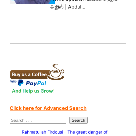
அஜிஸ் | Abdul…
Click here for Advanced Search
S
Search
e
Rahmatullah Firdousi – The great danger of