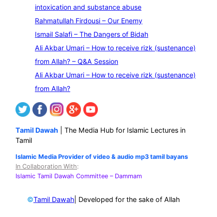
a
intoxication and substance abuse
r
Rahmatullah Firdousi – Our Enemy
c
Ismail Salafi – The Dangers of Bidah
h
Ali Akbar Umari – How to receive rizk (sustenance)
from Allah? – Q&A Session
Ali Akbar Umari – How to receive rizk (sustenance)
from Allah?
Tamil Dawah
| The Media Hub for Islamic Lectures in
Tamil
Islamic Media Provider of video & audio mp3 tamil bayans
In Collaboration With
:
Islamic Tamil Dawah Committee
– Dammam
©
| Developed for the sake of Allah
Tamil Dawah