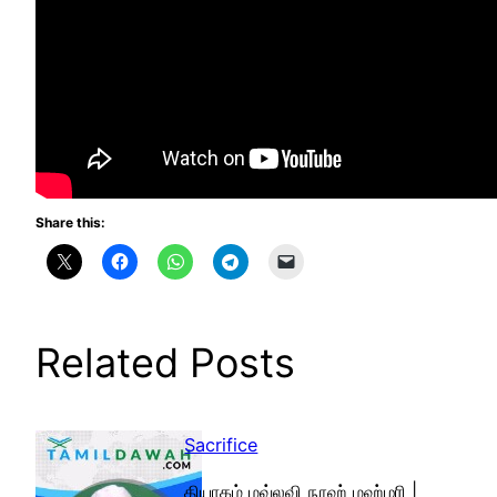
Share this:
Related Posts
Sacrifice
தியாகம் மவ்லவி நூஹ் மஹ்ழரி |