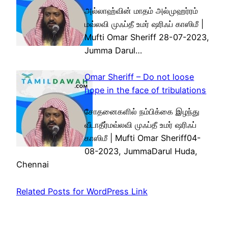
அல்லாஹ்வின் மாதம் அல்முஹர்ரம்
மவ்லவி முஃப்தீ உமர் ஷரிஃப் காஸிமீ |
Mufti Omar Sheriff 28-07-2023,
Jumma Darul…
Omar Sheriff – Do not loose
hope in the face of tribulations
சோதனைகளில் நம்பிக்கை இழந்து
வீடாதீர்மவ்லவி முஃப்தீ உமர் ஷரிஃப்
காஸிமீ | Mufti Omar Sheriff04-
08-2023, JummaDarul Huda,
Chennai
Related Posts for WordPress Link