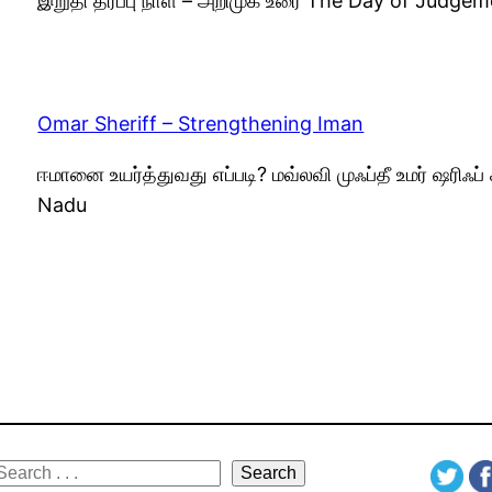
இறுதி தீர்ப்பு நாள் – அறிமுக உரை The Day of Judge
Omar Sheriff – Strengthening Iman
ஈமானை உயர்த்துவது எப்படி? மவ்லவி முஃப்தீ உமர் ஷரிஃ
Nadu
S
Search