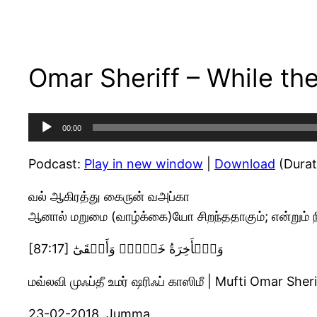
Omar Sheriff – While th
Audio
00:00
Player
Podcast:
Play in new window
|
Download
(Durat
வல் ஆகிரத்து கைருன் வஅப்கா
ஆனால் மறுமை (வாழ்க்கை)யோ சிறந்ததாகும்; என்றும் நி
[87:17] وَٱلۡأَخِرَةُ خَيۡرٌ۬ وَأَبۡقَىٰٓ
மவ்லவி முஃப்தீ உமர் ஷரிஃப் காஸிமீ | Mufti Omar Sheri
23-02-2018, Jumma