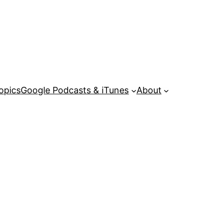
opics
Google Podcasts & iTunes
About