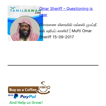
Omar Sheriff – Questioning is
near
விசாரணை விரைவில் மவ்லவி முஃப்தீ
உமர் ஷரிஃப் காஸிமீ | Mufti Omar
Sheriff 15-09-2017