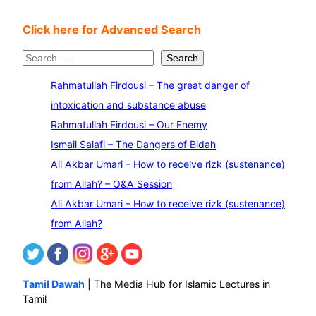
Click here for Advanced Search
S
Search
e
Rahmatullah Firdousi – The great danger of
a
intoxication and substance abuse
r
Rahmatullah Firdousi – Our Enemy
c
Ismail Salafi – The Dangers of Bidah
h
Ali Akbar Umari – How to receive rizk (sustenance)
from Allah? – Q&A Session
Ali Akbar Umari – How to receive rizk (sustenance)
from Allah?
Tamil Dawah
| The Media Hub for Islamic Lectures in
Tamil