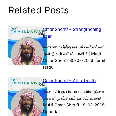
Related Posts
Omar Sheriff – Strengthening
Iman
ஈமானை உயர்த்துவது எப்படி? மவ்லவி
முஃப்தீ உமர் ஷரிஃப் காஸிமீ | Mufti
Omar Sheriff 30-07-2016 Tamil
Nadu
Omar Sheriff – After Death
மரணத்திற்கு பின் மனிதனின் நிலை
மவ்லவி முஃப்தீ உமர் ஷரிஃப் காஸிமீ |
Mufti Omar Sheriff 18-02-2018
Uganda,…