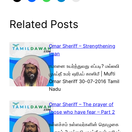
Related Posts
Omar Sheriff – Strengthening
Iman
ஈமானை உயர்த்துவது எப்படி? மவ்லவி
முஃப்தீ உமர் ஷரிஃப் காஸிமீ | Mufti
Omar Sheriff 30-07-2016 Tamil
Nadu
Omar Sheriff – The prayer of
those who have fear – Part 2
உள்ளச்சம் உள்ளவர்களின் தொழுகை