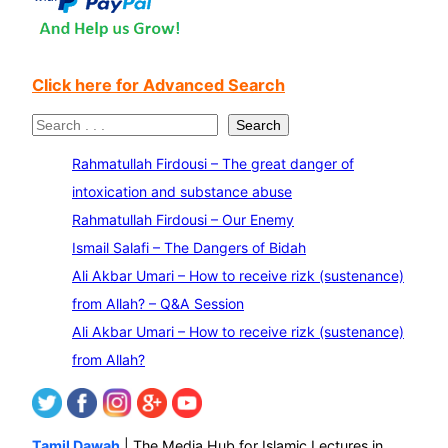
Click here for Advanced Search
S
Search
e
Rahmatullah Firdousi – The great danger of
a
intoxication and substance abuse
r
Rahmatullah Firdousi – Our Enemy
c
Ismail Salafi – The Dangers of Bidah
h
Ali Akbar Umari – How to receive rizk (sustenance)
from Allah? – Q&A Session
Ali Akbar Umari – How to receive rizk (sustenance)
from Allah?
Tamil Dawah
| The Media Hub for Islamic Lectures in