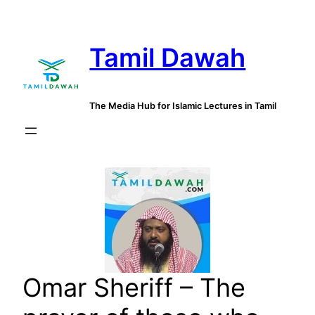
Skip
to
Tamil Dawah
content
The Media Hub for Islamic Lectures in Tamil
Omar Sheriff – The