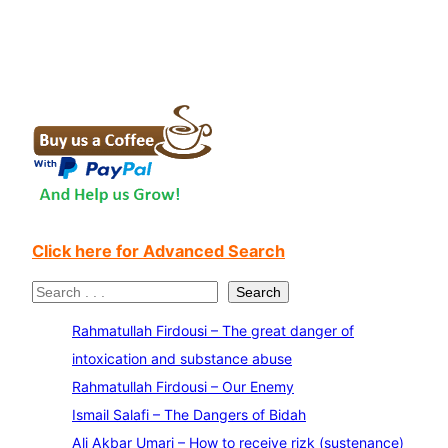
Click here for Advanced Search
S
Search
e
Rahmatullah Firdousi – The great danger of
a
intoxication and substance abuse
r
Rahmatullah Firdousi – Our Enemy
c
Ismail Salafi – The Dangers of Bidah
h
Ali Akbar Umari – How to receive rizk (sustenance)