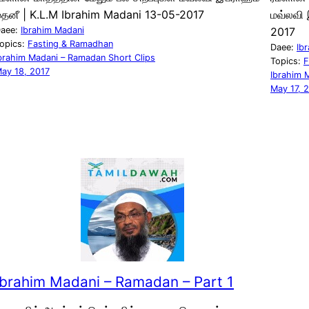
தனீ | K.L.M Ibrahim Madani 13-05-2017
மவ்லவி 
aee:
Ibrahim Madani
2017
opics:
Fasting & Ramadhan
Daee:
Ib
brahim Madani – Ramadan Short Clips
Topics:
F
ay 18, 2017
Ibrahim 
May 17, 
Ibrahim Madani – Ramadan – Part 1