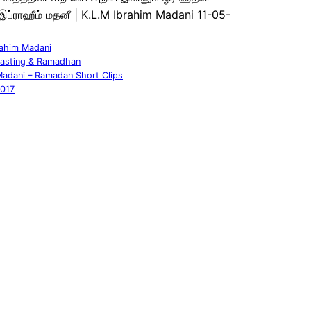
இப்ராஹீம் மதனீ | K.L.M Ibrahim Madani 11-05-
rahim Madani
asting & Ramadhan
Madani – Ramadan Short Clips
2017