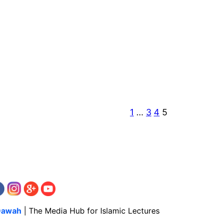
1
…
3
4
5
Dawah
| The Media Hub for Islamic Lectures