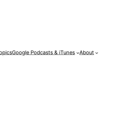
opics
Google Podcasts & iTunes
About