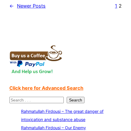
←
Newer Posts
1
2
Click here for Advanced Search
S
Search
e
Rahmatullah Firdousi – The great danger of
a
intoxication and substance abuse
r
Rahmatullah Firdousi – Our Enemy
c