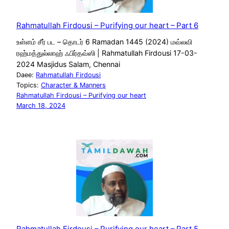
Rahmatullah Firdousi – Purifying our heart – Part 6
உள்ளம் சீர் பட – தொடர் 6 Ramadan 1445 (2024) மவ்லவி
ரஹ்மத்துல்லாஹ் ஃபிர்தவ்ஸி | Rahmatullah Firdousi 17-03-
2024 Masjidus Salam, Chennai
Daee:
Rahmatullah Firdousi
Topics:
Character & Manners
Rahmatullah Firdousi – Purifying our heart
March 18, 2024
Rahmatullah Firdousi – Purifying our heart – Part 5