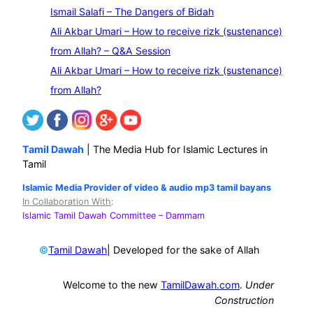
Ismail Salafi – The Dangers of Bidah
h
Ali Akbar Umari – How to receive rizk (sustenance)
from Allah? – Q&A Session
Ali Akbar Umari – How to receive rizk (sustenance)
from Allah?
Tamil Dawah
| The Media Hub for Islamic Lectures in
Tamil
Islamic Media Provider of video & audio mp3 tamil bayans
In Collaboration With
:
Islamic Tamil Dawah Committee
– Dammam
©
| Developed for the sake of Allah
Tamil Dawah
Welcome to the new
TamilDawah.com
.
Under
Construction