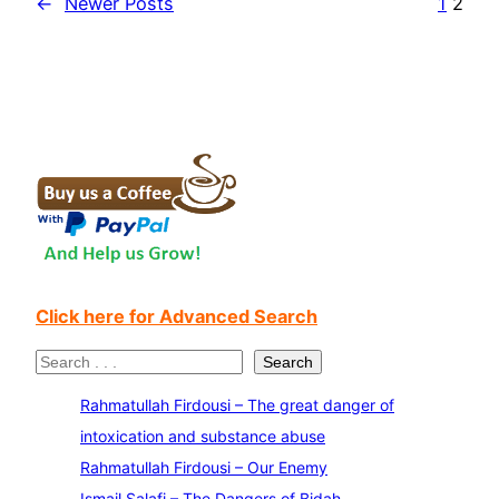
←
Newer Posts
1
2
Click here for Advanced Search
S
Search
e
Rahmatullah Firdousi – The great danger of
a
intoxication and substance abuse
r
Rahmatullah Firdousi – Our Enemy
c
Ismail Salafi – The Dangers of Bidah