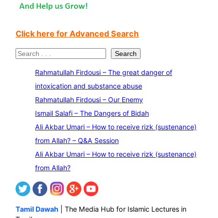
Click here for Advanced Search
S
Search
e
Rahmatullah Firdousi – The great danger of
a
intoxication and substance abuse
r
Rahmatullah Firdousi – Our Enemy
c
Ismail Salafi – The Dangers of Bidah
h
Ali Akbar Umari – How to receive rizk (sustenance)
from Allah? – Q&A Session
Ali Akbar Umari – How to receive rizk (sustenance)
from Allah?
Tamil Dawah
| The Media Hub for Islamic Lectures in