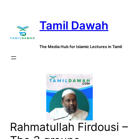
Skip
to
Tamil Dawah
content
The Media Hub for Islamic Lectures in Tamil
Rahmatullah Firdousi –