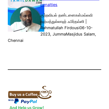
penalties
குற்றவியல் தண்டனைகள்மவ்லவி
ரஹ்மத்துல்லாஹ் ஃபிர்தவ்ஸி |
Rahmatullah Firdousi06-10-
2023, JummaMasjidus Salam,
Chennai