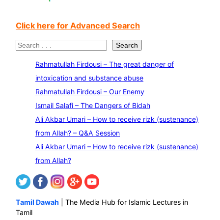
Click here for Advanced Search
S
Search
e
Rahmatullah Firdousi – The great danger of
a
intoxication and substance abuse
r
Rahmatullah Firdousi – Our Enemy
c
Ismail Salafi – The Dangers of Bidah
h
Ali Akbar Umari – How to receive rizk (sustenance)
from Allah? – Q&A Session
Ali Akbar Umari – How to receive rizk (sustenance)
from Allah?
Tamil Dawah
| The Media Hub for Islamic Lectures in
Tamil