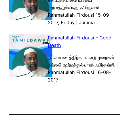
சகிப்புத்தன்மை மவ்லவி
ரஹ்மத்துல்லாஹ் ஃபிர்தவ்ஸி |
Rahmatullah Firdousi 15-09-
2017, Friday | Jumma
Rahmatullah Firdousi – Good
Death
நல்ல மரணத்திற்கான வழிமுறைகள்
மவ்லவி ரஹ்மத்துல்லாஹ் ஃபிர்தவ்ஸி |
Rahmatullah Firdousi 16-08-
2017