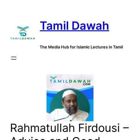
Skip
to
Tamil Dawah
content
The Media Hub for Islamic Lectures in Tamil
Rahmatullah Firdousi –