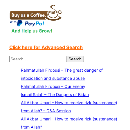
Click here for Advanced Search
S
Search
e
Rahmatullah Firdousi – The great danger of
a
intoxication and substance abuse
r
Rahmatullah Firdousi – Our Enemy
c
Ismail Salafi – The Dangers of Bidah
h
Ali Akbar Umari – How to receive rizk (sustenance)
from Allah? – Q&A Session
Ali Akbar Umari – How to receive rizk (sustenance)
from Allah?