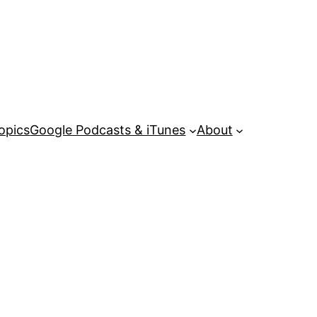
opics
Google Podcasts & iTunes
About