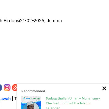
lah Firdousi21-02-2025, Jumma
Recommended
Dawah
| The Media Hub for Islamic Lectures
Sadaqathullah Umari – Muharram –
The first month of the Islamic
l
calendar