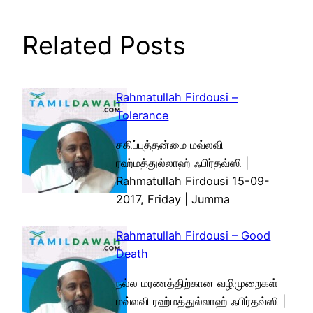
Related Posts
Rahmatullah Firdousi –
Tolerance
சகிப்புத்தன்மை மவ்லவி
ரஹ்மத்துல்லாஹ் ஃபிர்தவ்ஸி |
Rahmatullah Firdousi 15-09-
2017, Friday | Jumma
Rahmatullah Firdousi – Good
Death
நல்ல மரணத்திற்கான வழிமுறைகள்
மவ்லவி ரஹ்மத்துல்லாஹ் ஃபிர்தவ்ஸி |