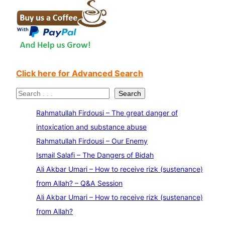
Click here for Advanced Search
S
Search
e
Rahmatullah Firdousi – The great danger of
a
intoxication and substance abuse
r
Rahmatullah Firdousi – Our Enemy
c
Ismail Salafi – The Dangers of Bidah
h
Ali Akbar Umari – How to receive rizk (sustenance)
from Allah? – Q&A Session
Ali Akbar Umari – How to receive rizk (sustenance)
from Allah?