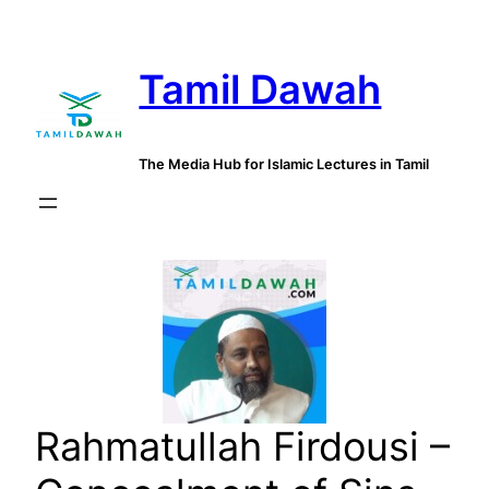
Skip
to
Tamil Dawah
content
The Media Hub for Islamic Lectures in Tamil
Rahmatullah Firdousi –