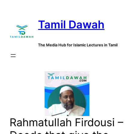
Skip
to
Tamil Dawah
content
The Media Hub for Islamic Lectures in Tamil
Rahmatullah Firdousi –