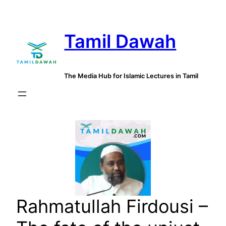
Skip
to
Tamil Dawah
content
The Media Hub for Islamic Lectures in Tamil
Rahmatullah Firdousi –