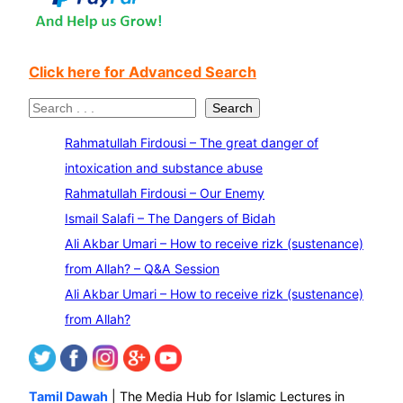
Click here for Advanced Search
S
Search
e
Rahmatullah Firdousi – The great danger of
a
intoxication and substance abuse
r
Rahmatullah Firdousi – Our Enemy
c
Ismail Salafi – The Dangers of Bidah
h
Ali Akbar Umari – How to receive rizk (sustenance)
from Allah? – Q&A Session
Ali Akbar Umari – How to receive rizk (sustenance)
from Allah?
Tamil Dawah
| The Media Hub for Islamic Lectures in