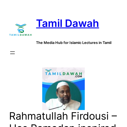
Skip
to
Tamil Dawah
content
The Media Hub for Islamic Lectures in Tamil
Rahmatullah Firdousi –