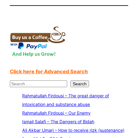
Click here for Advanced Search
S
Search
e
Rahmatullah Firdousi – The great danger of
a
intoxication and substance abuse
r
Rahmatullah Firdousi – Our Enemy
c
Ismail Salafi – The Dangers of Bidah
h
Ali Akbar Umari – How to receive rizk (sustenance)