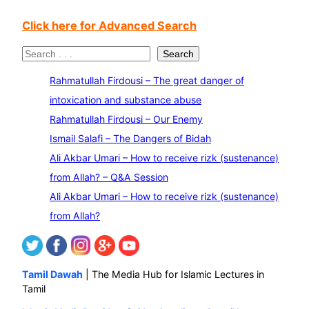
Click here for Advanced Search
S
Search
e
Rahmatullah Firdousi – The great danger of
a
intoxication and substance abuse
r
Rahmatullah Firdousi – Our Enemy
c
Ismail Salafi – The Dangers of Bidah
h
Ali Akbar Umari – How to receive rizk (sustenance)
from Allah? – Q&A Session
Ali Akbar Umari – How to receive rizk (sustenance)
from Allah?
Tamil Dawah
| The Media Hub for Islamic Lectures in
Tamil