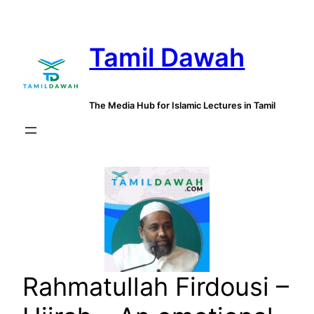
Skip
to
Tamil Dawah
content
The Media Hub for Islamic Lectures in Tamil
Rahmatullah Firdousi –