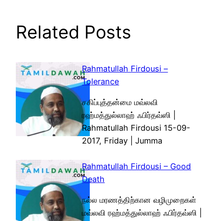
Related Posts
Rahmatullah Firdousi –
Tolerance
சகிப்புத்தன்மை மவ்லவி
ரஹ்மத்துல்லாஹ் ஃபிர்தவ்ஸி |
Rahmatullah Firdousi 15-09-
2017, Friday | Jumma
Rahmatullah Firdousi – Good
Death
நல்ல மரணத்திற்கான வழிமுறைகள்
மவ்லவி ரஹ்மத்துல்லாஹ் ஃபிர்தவ்ஸி |