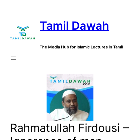
Skip
to
Tamil Dawah
content
The Media Hub for Islamic Lectures in Tamil
Rahmatullah Firdousi –