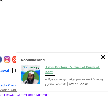
Recommended
Azhar Seelani – Virtues of Surah al-
Dawah
| The Media Hub for Islamic Lectures
Kahf
l
ஸூரத்துல் கஹ்ஃபு சிறப்புகள் மவ்லவி அஸ்ஹர்
யூஸுஃப் ஸீலானி | Azhar Seelani…
Media Provider of video & audio mp3 tamil bayans
oration With
:
Tamil Dawah Committee
– Dammam