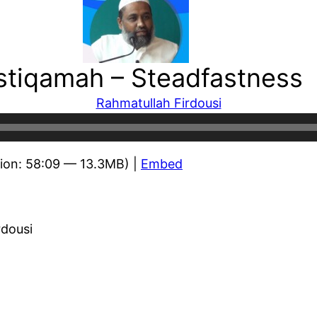
Istiqamah – Steadfastness
Rahmatullah Firdousi
ion: 58:09 — 13.3MB) |
Embed
rdousi