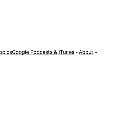
opics
Google Podcasts & iTunes
About