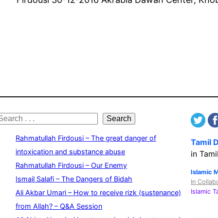
S
Search
e
Rahmatullah Firdousi – The great danger of
Tamil 
a
intoxication and substance abuse
in Tami
Rahmatullah Firdousi – Our Enemy
c
Islamic 
Ismail Salafi – The Dangers of Bidah
In Collab
h
Islamic 
Ali Akbar Umari – How to receive rizk (sustenance)
from Allah? – Q&A Session