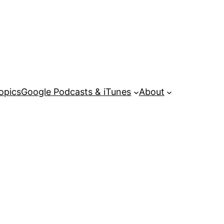
opics
Google Podcasts & iTunes
About