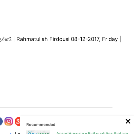
்தவ்ஸி | Rahmatullah Firdousi 08-12-2017, Friday |
Recommended
Ansar Hussain – Evil qualities that we