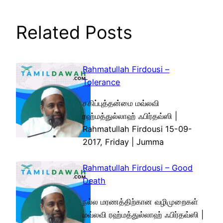
Related Posts
Rahmatullah Firdousi –
Tolerance
சகிப்புத்தன்மை மவ்லவி
ரஹ்மத்துல்லாஹ் ஃபிர்தவ்ஸி |
Rahmatullah Firdousi 15-09-
2017, Friday | Jumma
Rahmatullah Firdousi – Good
Death
நல்ல மரணத்திற்கான வழிமுறைகள்
மவ்லவி ரஹ்மத்துல்லாஹ் ஃபிர்தவ்ஸி |