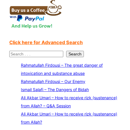
Click here for Advanced Search
S
Search
e
Rahmatullah Firdousi – The great danger of
a
intoxication and substance abuse
r
Rahmatullah Firdousi – Our Enemy
c
Ismail Salafi – The Dangers of Bidah
h
Ali Akbar Umari – How to receive rizk (sustenance)
from Allah? – Q&A Session
Ali Akbar Umari – How to receive rizk (sustenance)
from Allah?