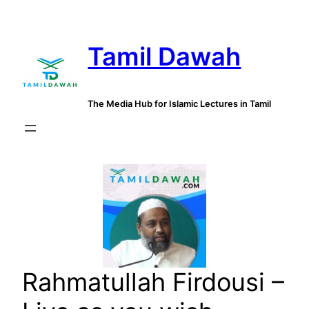
Skip
to
Tamil Dawah
content
The Media Hub for Islamic Lectures in Tamil
Rahmatullah Firdousi –