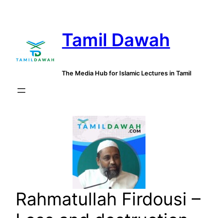
Skip
to
Tamil Dawah
content
The Media Hub for Islamic Lectures in Tamil
Rahmatullah Firdousi –