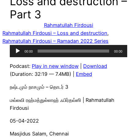
Loss and destruction –
Part 3
Rahmatullah Firdousi
Rahmatullah Firdousi – Loss and destruction
, 
Rahmatullah Firdousi – Ramadan 2022 Series
Audio
00:00
00:00
Player
Podcast:
Play in new window
|
Download
(Duration: 32:19 — 7.4MB) |
Embed
நஷ்டமும் நாசமும் – தொடர் 3
மவ்லவி ரஹ்மத்துல்லாஹ் ஃபிர்தவ்ஸி | Rahmatullah
Firdousi
05-04-2022
Masjidus Salam, Chennai