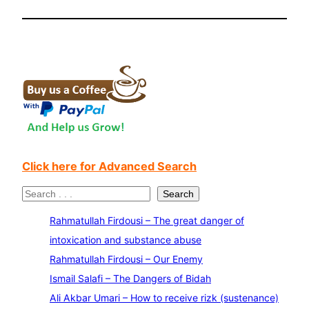
Click here for Advanced Search
S
Search
e
Rahmatullah Firdousi – The great danger of
a
intoxication and substance abuse
r
Rahmatullah Firdousi – Our Enemy
c
Ismail Salafi – The Dangers of Bidah
h
Ali Akbar Umari – How to receive rizk (sustenance)