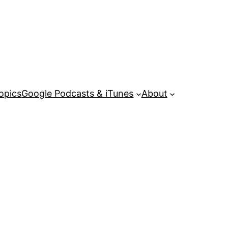
opics
Google Podcasts & iTunes
About