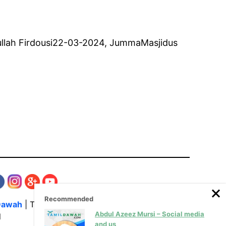
atullah Firdousi22-03-2024, JummaMasjidus
Recommended
Dawah
| The Media Hub for Islamic Lectures
Abdul Azeez Mursi – Social media
l
and us