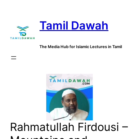
Skip
to
Tamil Dawah
content
The Media Hub for Islamic Lectures in Tamil
Rahmatullah Firdousi –