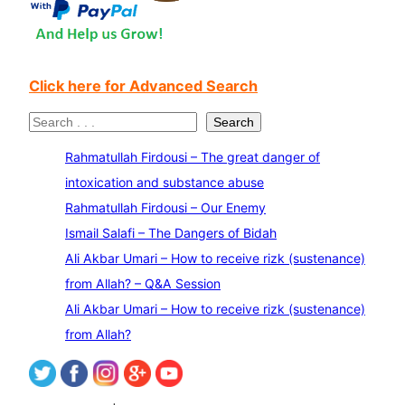
Click here for Advanced Search
S
Search
e
Rahmatullah Firdousi – The great danger of
a
intoxication and substance abuse
r
Rahmatullah Firdousi – Our Enemy
c
Ismail Salafi – The Dangers of Bidah
h
Ali Akbar Umari – How to receive rizk (sustenance)
from Allah? – Q&A Session
Ali Akbar Umari – How to receive rizk (sustenance)
from Allah?