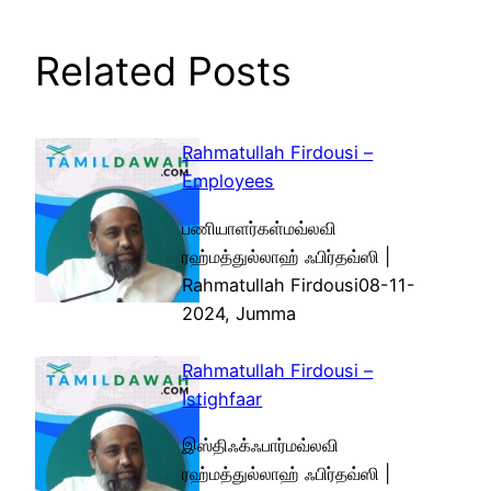
Related Posts
Rahmatullah Firdousi –
Employees
பணியாளர்கள்மவ்லவி
ரஹ்மத்துல்லாஹ் ஃபிர்தவ்ஸி |
Rahmatullah Firdousi08-11-
2024, Jumma
Rahmatullah Firdousi –
Istighfaar
இஸ்திஃக்ஃபார்மவ்லவி
ரஹ்மத்துல்லாஹ் ஃபிர்தவ்ஸி |