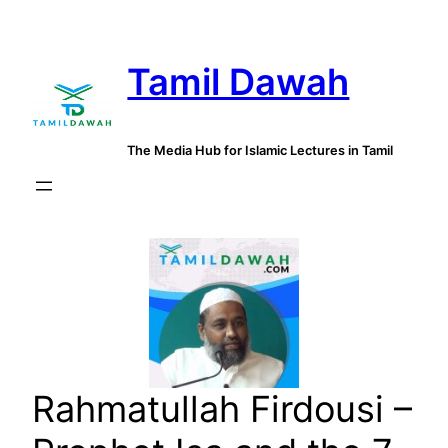
Skip
to
Tamil Dawah
content
The Media Hub for Islamic Lectures in Tamil
Rahmatullah Firdousi –