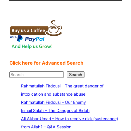
Click here for Advanced Search
S
Search
e
Rahmatullah Firdousi – The great danger of
a
intoxication and substance abuse
r
Rahmatullah Firdousi – Our Enemy
c
Ismail Salafi – The Dangers of Bidah
h
Ali Akbar Umari – How to receive rizk (sustenance)
from Allah? – Q&A Session