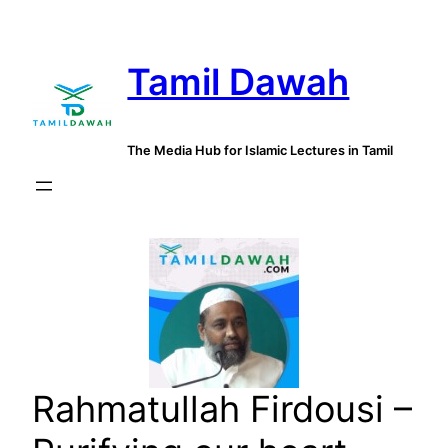
Skip
to
Tamil Dawah
content
The Media Hub for Islamic Lectures in Tamil
Rahmatullah Firdousi –