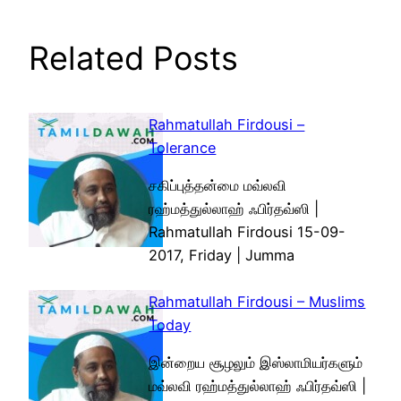
Related Posts
Rahmatullah Firdousi –
Tolerance
சகிப்புத்தன்மை மவ்லவி
ரஹ்மத்துல்லாஹ் ஃபிர்தவ்ஸி |
Rahmatullah Firdousi 15-09-
2017, Friday | Jumma
Rahmatullah Firdousi – Muslims
Today
இன்றைய சூழலும் இஸ்லாமியர்களும்
மவ்லவி ரஹ்மத்துல்லாஹ் ஃபிர்தவ்ஸி |