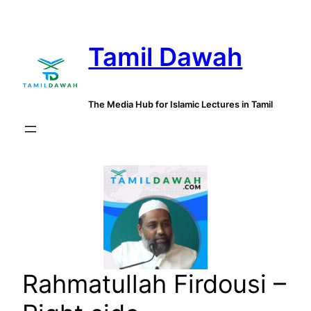
Skip
to
Tamil Dawah
content
The Media Hub for Islamic Lectures in Tamil
Rahmatullah Firdousi –