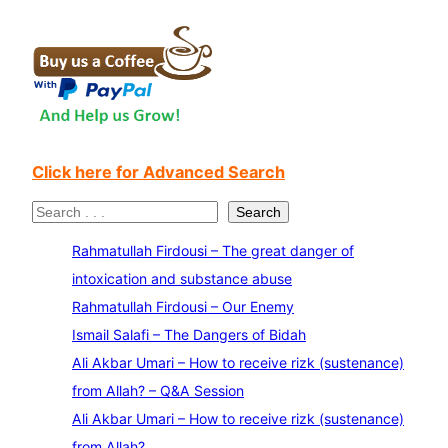
Click here for Advanced Search
S
Search
e
Rahmatullah Firdousi – The great danger of
a
intoxication and substance abuse
r
Rahmatullah Firdousi – Our Enemy
c
Ismail Salafi – The Dangers of Bidah
h
Ali Akbar Umari – How to receive rizk (sustenance)
from Allah? – Q&A Session
Ali Akbar Umari – How to receive rizk (sustenance)
from Allah?